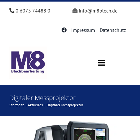
Zum
0 6073 74488 0
info@m8blech.de
Inhalt
springen
Impressum
Datenschutz
Toggle
Navigation
Start
Digitaler Messprojektor
Startseite
Aktuelles
Digitaler Messprojektor
Leistungen
Einpressbefestiger