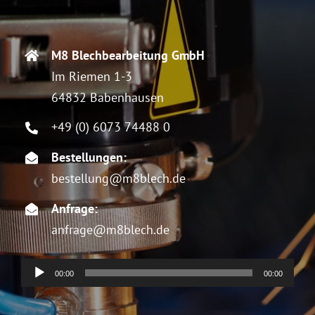
M8 Blechbearbeitung GmbH
Im Riemen 1-3
64832 Babenhausen
+49 (0) 6073 74488 0
Bestellungen:
bestellung@m8blech.de
Anfrage:
anfrage@m8blech.de
Audio-
00:00
00:00
Player